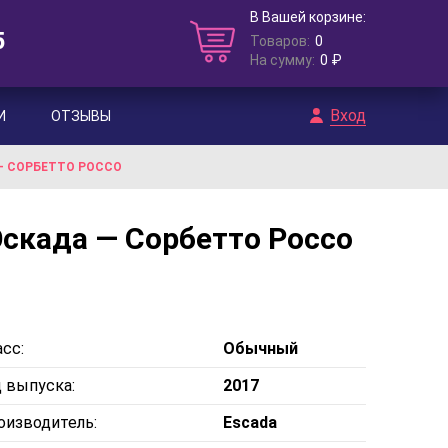
В Вашей корзине:
5
Товаров:
0
На сумму:
0 ₽
Вход
И
ОТЗЫВЫ
— СОРБЕТТО РОССО
Эскада — Сорбетто Россо
сс:
Обычный
д выпуска:
2017
оизводитель:
Escada