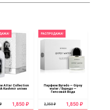
ДАЖА!
РАСПРОДАЖА!
РАСПРОД
 Attar Collection
Парфюм Byredo — Gipsy
Парфю
k Kashmir unisex
water / Буредо —
Tulip
Гипсовая Вода
1,850 ₽
1,850 ₽
 ₽
2,350 ₽
2,350 ₽