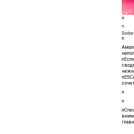
n
n
Sorbe
n
Амал
напо
nЕсл
свод
нежн
nESC
сочет
n
n
nСпе
вним
глав