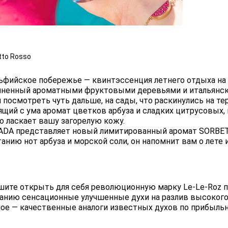
tto Rosso
ьфийское побережье — квинтэссенция летнего отдыха на 
лненный ароматными фруктовыми деревьями и итальянско
и посмотреть чуть дальше, на сады, что раскинулись на т
ящий с ума аромат цветков арбуза и сладких цитрусовых,
о ласкает вашу загорелую кожу.
ADA представляет новый лимитированный аромат SORBET
анию нот арбуза и морской соли, он напомнит вам о лете 
шите открыть для себя революционную марку Le-Le-Roz 
анию сенсационные улучшенные духи на разлив высокого
ное — качественные аналоги известных духов по прибыльн