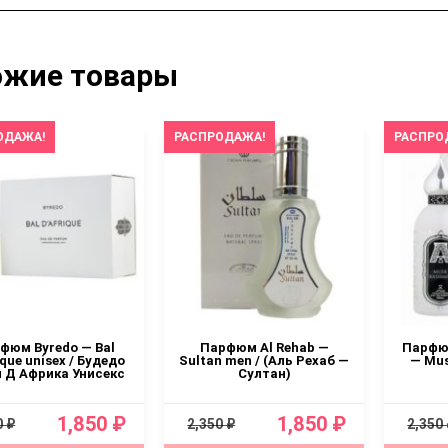
ожие товары
ОДАЖА!
РАСПРОДАЖА!
РАСПРО
фюм Byredo — Bal
Парфюм Al Rehab —
Парфюм
ique unisex / Будедо
Sultan men / (Аль Рехаб —
— Mus
л Д Африка Унисекс
Султан)
1,850 ₽
1,850 ₽
0 ₽
2,350 ₽
2,350