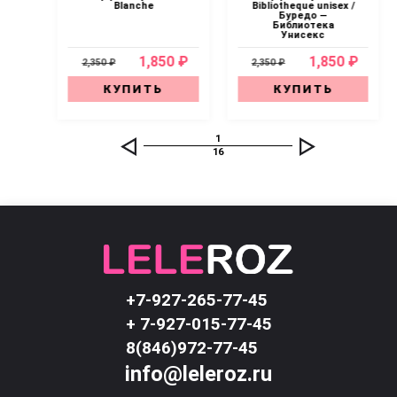
Blanche
Bibliotheque unisex /
очь
Буредо —
Библиотека
Унисекс
0 ₽
1,850 ₽
1,850 ₽
2,350 ₽
2,350 ₽
КУПИТЬ
КУПИТЬ
1
16
+7-927-265-77-45
+ 7-927-015-77-45
8(846)972-77-45
info@leleroz.ru