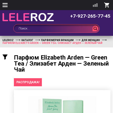
+7-927-265-77-45
LELEROZ
КАТАЛОГ
ПАРФЮМЕРИЯ ФРАНЦИИ
ДЛЯ ЖЕНЩИН
ПАРФЮМ ELIZABETH ARDEN — GREEN TEA / ЭЛИЗАБЕТ АРДЕН — ЗЕЛЕНЫЙ ЧАЙ
Парфюм Elizabeth Arden — Green
Tea / Элизабет Арден — Зеленый
Чай
РАСПРОДАЖА!