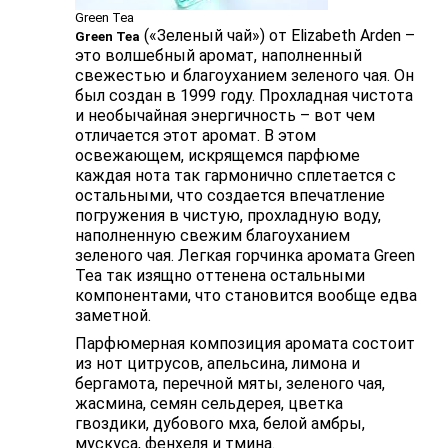
Green Tea
(«Зеленый чай») от Elizabeth Arden –
Green Tea
это волшебный аромат, наполненный
свежестью и благоуханием зеленого чая. Он
был создан в 1999 году. Прохладная чистота
и необычайная энергичность – вот чем
отличается этот аромат. В этом
освежающем, искрящемся парфюме
каждая нота так гармонично сплетается с
остальными, что создается впечатление
погружения в чистую, прохладную воду,
наполненную свежим благоуханием
зеленого чая. Легкая горчинка аромата Green
Tea так изящно оттенена остальными
компонентами, что становится вообще едва
заметной.
Парфюмерная композиция аромата состоит
из нот цитрусов, апельсина, лимона и
бергамота, перечной мяты, зеленого чая,
жасмина, семян сельдерея, цветка
гвоздики, дубового мха, белой амбры,
мускуса, фенхеля и тмина.