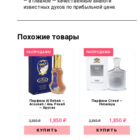
— а главное — качественные аналоги
известных духов по прибыльной цене.
Похожие товары
РАСПРОДАЖА!
РАСПРОДАЖА!
Парфюм Al Rehab —
Парфюм Creed —
Aroosah / Аль Рехаб
Himalaya
— Арусах
1,850 ₽
1,850 ₽
2,350 ₽
2,350 ₽
КУПИТЬ
КУПИТЬ