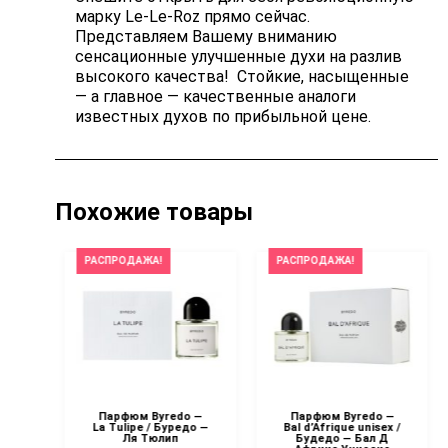
марку Le-Le-Roz прямо сейчас.
Представляем Вашему вниманию
сенсационные улучшенные духи на разлив
высокого качества! Стойкие, насыщенные
— а главное — качественные аналоги
известных духов по прибыльной цене.
Похожие товары
РАСПРОДАЖА!
РАСПРОДАЖА!
 —
Парфюм Byredo —
Парфюм Byredo —
n
La Tulipe / Буредо —
Bal d’Afrique unisex /
Ля Тюлип
Будедо — Бал Д