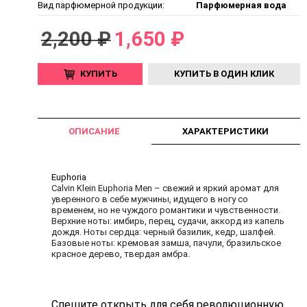
Вид парфюмерной продукции:
Парфюмерная вода
2,200 ₽
1,650 ₽
КУПИТЬ
КУПИТЬ В ОДИН КЛИК
ОПИСАНИЕ
ХАРАКТЕРИСТИКИ
Euphoria
Calvin Klein Euphoria Men – свежий и яркий аромат для
уверенного в себе мужчины, идущего в ногу со
временем, но не чуждого романтики и чувственности.
Верхние ноты: имбирь, перец, судачи, аккорд из капель
дождя. Ноты сердца: черный базилик, кедр, шалфей.
Базовые ноты: кремовая замша, пачули, бразильское
красное дерево, твердая амбра.
Спешите открыть для себя революционную