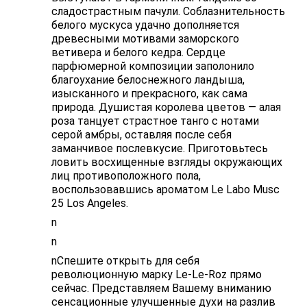
сладострастным пачули. Соблазнительность
белого мускуса удачно дополняется
древесными мотивами заморского
ветивера и белого кедра. Сердце
парфюмерной композиции заполонило
благоухание белоснежного ландыша,
изысканного и прекрасного, как сама
природа. Душистая королева цветов — алая
роза танцует страстное танго с нотами
серой амбры, оставляя после себя
заманчивое послевкусие. Приготовьтесь
ловить восхищенные взгляды окружающих
лиц противоположного пола,
воспользовавшись ароматом Le Labo Musc
25 Los Angeles.
n
n
nСпешите открыть для себя
революционную марку Le-Le-Roz прямо
сейчас. Представляем Вашему вниманию
сенсационные улучшенные духи на разлив