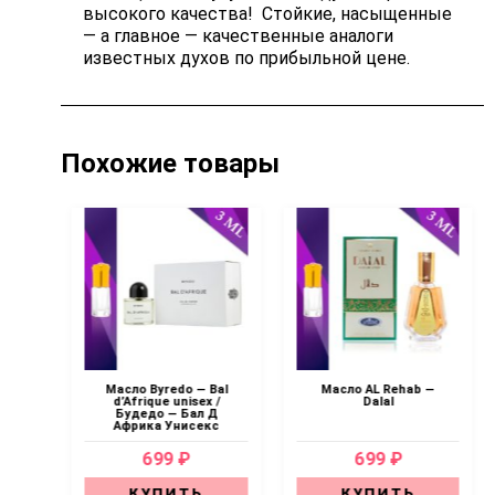
высокого качества! Стойкие, насыщенные
— а главное — качественные аналоги
известных духов по прибыльной цене.
Похожие товары
A
Масло Byredo — Bal
Масло AL Rehab —
 —
d’Afrique unisex /
Dalal
x
Будедо — Бал Д
Африка Унисекс
699 ₽
699 ₽
КУПИТЬ
КУПИТЬ