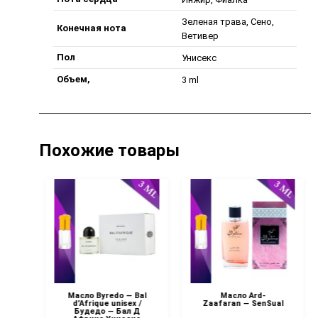
Зеленая трава, Сено,
Конечная нота
Ветивер
Пол
Унисекс
Объем,
3 ml
Похожие товары
Масло Byredo — Bal
Масло Ard-
ati
d’Afrique unisex /
Zaafaran — SenSual
Будедо — Бал Д