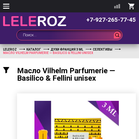
+7-927-265-77-45
LELEROZ
КАТАЛОГ
ДУХИ ФРАНЦИЯ 3 ML
СЕЛЕКТИВЫ
МАСЛО VILHELM PARFUMERIE — BASILICO & FELLINI UNISEX
Масло Vilhelm Parfumerie —
Basilico & Fellini unisex