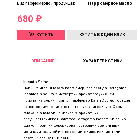
Вид парфюмерной продукции:
Парфюмерное масло
680 ₽
КУПИТЬ
КУПИТЬ В ОДИН КЛИК
ОПИСАНИЕ
ХАРАКТЕРИСТИКИ
Incanto Shine
Новинка итальянского парфюмерного бренда Ferragamo
Incanto Shine – уже четвертый аромат получившей
признание серии Incanto. Парфюмер Karen Dubreuil создал
неповторимую фруктово-цветочную композицию. Форма
флакона аналогична упаковке ароматных
предшественников Salvatore Ferragamo Incanto Shine, но
флакон новинки декорирован розовыми цветочными
мотивами, радугой и стрекозами, символизирующими
светлый солнечный день.