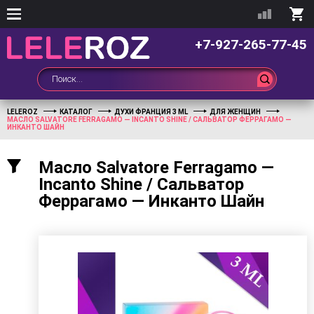
+7-927-265-77-45
LELEROZ
КАТАЛОГ
ДУХИ ФРАНЦИЯ 3 ML
ДЛЯ ЖЕНЩИН
МАСЛО SALVATORE FERRAGAMO — INCANTO SHINE / САЛЬВАТОР ФЕРРАГАМО —
ИНКАНТО ШАЙН
Масло Salvatore Ferragamo —
Incanto Shine / Сальватор
Феррагамо — Инканто Шайн