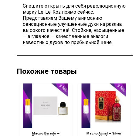
Спешите открыть для себя революционную
марку Le-Le-Roz прямо сейчас.
Представляем Вашему вниманию
сенсационные улучшенные духи на разлив
высокого качества! Стойкие, насыщенные
— а главное — качественные аналоги
известных духов по прибыльной цене.
Похожие товары
—
Масло Byredo —
Масло Ajmal — Silver