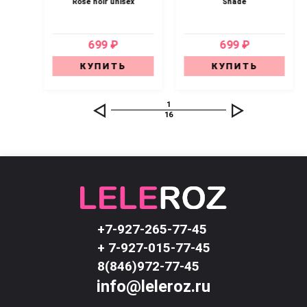
n
Rose noir unisex
Shade
699 ₽
699 ₽
КУПИТЬ
КУПИТЬ
1
16
+7-927-265-77-45
+ 7-927-015-77-45
8(846)972-77-45
info@leleroz.ru