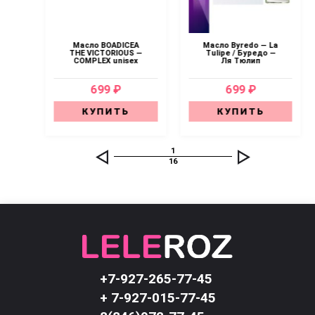
 —
Масло BOADICEA
Масло Byredo — La
Аль
THE VICTORIOUS —
Tulipe / Буредо —
н
COMPLEX unisex
Ля Тюлип
699 ₽
699 ₽
КУПИТЬ
КУПИТЬ
1
16
+7-927-265-77-45
+ 7-927-015-77-45