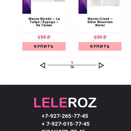
 —
Масло Byredo — La
Масло Creed —
хаб
Tulipe / Буредо —
Silver Mountain
Ля Тюлип
Water
699 ₽
699 ₽
КУПИТЬ
КУПИТЬ
1
16
+7-927-265-77-45
+ 7-927-015-77-45