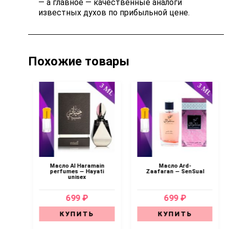
— а главное — качественные аналоги
известных духов по прибыльной цене.
Похожие товары
Масло Al Haramain
Масло Ard-
sk
perfumes — Hayati
Zaafaran — SenSual
x
unisex
699 ₽
699 ₽
КУПИТЬ
КУПИТЬ