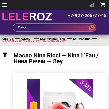
+7-927-265-77-45
LELEROZ
КАТАЛОГ
ДУХИ ФРАНЦИЯ 3 ML
ДЛЯ ЖЕНЩИН
МАСЛО NINA RICCI — NINA L’EAU / НИНА РИЧЧИ — ЛЕУ
Масло Nina Ricci — Nina L’Eau /
Нина Риччи — Леу