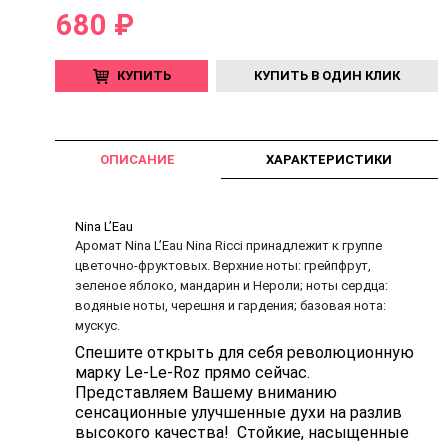
680 ₽
КУПИТЬ
КУПИТЬ В ОДИН КЛИК
ОПИСАНИЕ
ХАРАКТЕРИСТИКИ
Nina L’Eau
Аромат Nina L’Eau Nina Ricci принадлежит к группе
цветочно-фруктовых. Верхние ноты: грейпфрут,
зеленое яблоко, мандарин и Нероли; ноты сердца:
водяные ноты, черешня и гардения; базовая нота:
мускус.
Спешите открыть для себя революционную
марку Le-Le-Roz прямо сейчас.
Представляем Вашему вниманию
сенсационные улучшенные духи на разлив
высокого качества! Стойкие, насыщенные