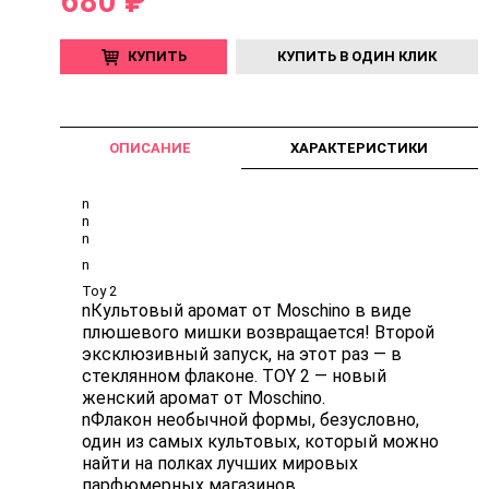
680 ₽
КУПИТЬ
КУПИТЬ В ОДИН КЛИК
ОПИСАНИЕ
ХАРАКТЕРИСТИКИ
n
n
n
n
Toy 2
nКультовый аромат от Moschino в виде
плюшевого мишки возвращается! Второй
эксклюзивный запуск, на этот раз — в
стеклянном флаконе. TOY 2 — новый
женский аромат от Moschino.
nФлакон необычной формы, безусловно,
один из самых культовых, который можно
найти на полках лучших мировых
парфюмерных магазинов.