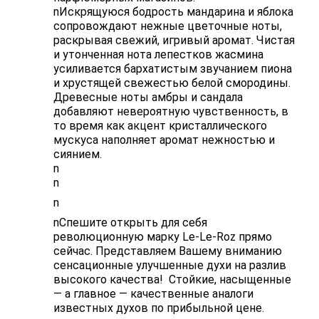
nИскрящуюся бодрость мандарина и яблока
сопровождают нежные цветочные ноты,
раскрывая свежий, игривый аромат. Чистая
и утонченная нота лепестков жасмина
усиливается бархатистым звучанием пиона
и хрустящей свежестью белой смородины.
Древесные ноты амбры и сандала
добавляют невероятную чувственность, в
то время как акцент кристаллического
мускуса наполняет аромат нежностью и
сиянием.
n
n
n
nСпешите открыть для себя
революционную марку Le-Le-Roz прямо
сейчас. Представляем Вашему вниманию
сенсационные улучшенные духи на разлив
высокого качества! Стойкие, насыщенные
— а главное — качественные аналоги
известных духов по прибыльной цене.