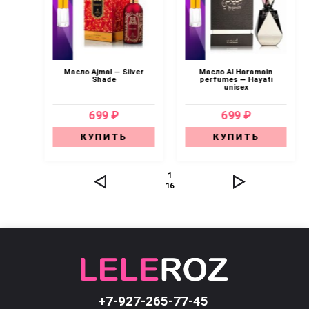
Масло Ajmal — Silver
Масло Al Haramain
ual
Shade
perfumes — Hayati
unisex
699 ₽
699 ₽
КУПИТЬ
КУПИТЬ
1
16
+7-927-265-77-45