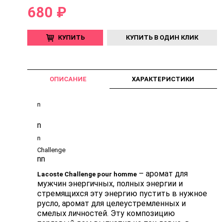
680 ₽
КУПИТЬ
КУПИТЬ В ОДИН КЛИК
ОПИСАНИЕ
ХАРАКТЕРИСТИКИ
n
n
n
Challenge
n
n
– аромат для
Lacoste Challenge pour homme
мужчин энергичных, полных энергии и
стремящихся эту энергию пустить в нужное
русло, аромат для целеустремленных и
смелых личностей. Эту композицию