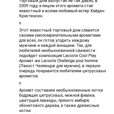
торговый дом выпустил не так давно, в
2009 году, а лицом этого аромата стал
известный и всеми любимый актер Хайден
Кристенсен.
n
Этот известный торговый дом славится
своими умопомрачительными ароматами
для всех, он готов угодить каждому
мужчине и каждой женщине. Так, для
любителей необыкновенной свежести
подойдет композиция Lacoste Cool Play.
Аромат же Lacoste Challenge pour homme
(Лакост Челлендж для мужчин), в первую
очередь понравится любителям цитрусовых
ароматов.
n
Аромат составили необыкновенные нотки
бодрящих цитрусовых, нежной фиалки,
цветущей лаванды, пряного имбиря,
эбонитового дерева, а также древесные
нотки.