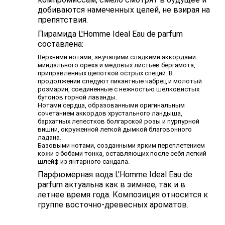
добиваются намеченных целей, не взирая на
препятствия.
Пирамида L'Homme Ideal Eau de parfum
составлена:
Верхними нотами, звучащими сладкими аккордами
миндального ореха и медовых листьев бергамота,
приправленных щепоткой острых специй. В
продолжении следуют пикантные чабрец и молотый
розмарин, соединенные с нежностью шелковистых
бутонов горной лаванды.
Нотами сердца, образованными оригинальным
сочетанием аккордов хрустального ландыша,
бархатных лепестков болгарской розы и пурпурной
вишни, окруженной легкой дымкой благовонного
ладана.
Базовыми нотами, созданными ярким переплетением
кожи с бобами тонка, оставляющих после себя легкий
шлейф из янтарного сандала.
Парфюмерная вода L'Homme Ideal Eau de
parfum актуальна как в зимнее, так и в
летнее время года. Композиция относится к
группе восточно-древесных ароматов.