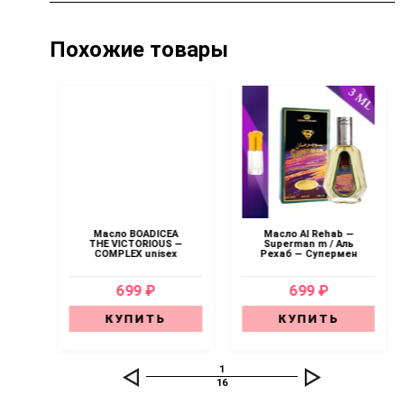
Похожие товары
—
Масло BOADICEA
Масло Al Rehab —
sex
THE VICTORIOUS —
Superman m / Аль
COMPLEX unisex
Рехаб — Супермен
699 ₽
699 ₽
КУПИТЬ
КУПИТЬ
1
16