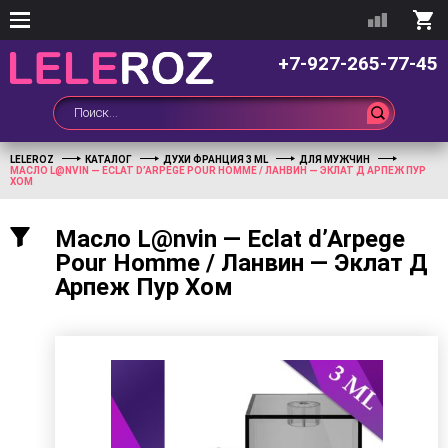
+7-927-265-77-45
LELEROZ
КАТАЛОГ
ДУХИ ФРАНЦИЯ 3 ML
ДЛЯ МУЖЧИН
МАСЛО L@NVIN — ECLAT D’ARPEGE POUR HOMME / ЛАНВИН — ЭКЛАТ Д АРПЕЖ ПУР
ХОМ
Масло L@nvin — Eclat d’Arpege
Pour Homme / Ланвин — Эклат Д
Арпеж Пур Хом