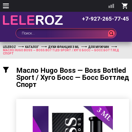
+7-927-265-77-45
LELEROZ
КАТАЛОГ
ДУХИ ФРАНЦИЯ 3 ML
ДЛЯ МУЖЧИН
МАСЛО HUGO BOSS — BOSS BOTTLED SPORT / ХУГО БОСС — БОСС БОТТЛЕД
СПОРТ
Масло Hugo Boss — Boss Bottled
Sport / Хуго Босс — Босс Боттлед
Спорт