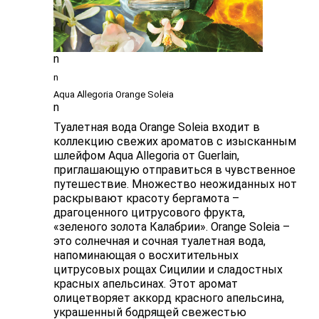
n
n
Aqua Allegoria Orange Soleia
n
Туалетная вода Orange Soleia входит в
коллекцию свежих ароматов с изысканным
шлейфом Aqua Allegoria от Guerlain,
приглашающую отправиться в чувственное
путешествие. Множество неожиданных нот
раскрывают красоту бергамота –
драгоценного цитрусового фрукта,
«зеленого золота Калабрии». Orange Soleia –
это солнечная и сочная туалетная вода,
напоминающая о восхитительных
цитрусовых рощах Сицилии и сладостных
красных апельсинах. Этот аромат
олицетворяет аккорд красного апельсина,
украшенный бодрящей свежестью