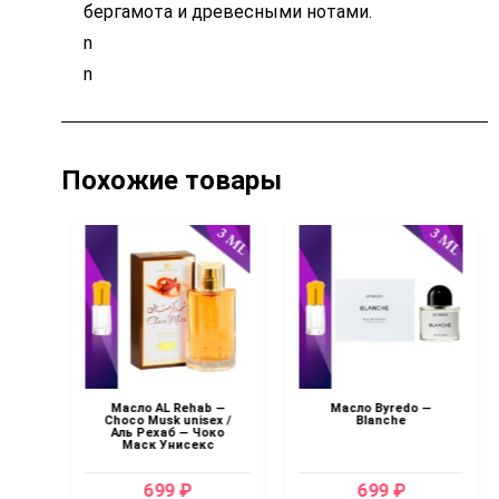
бергамота и древесными нотами.
n
n
Похожие товары
Масло AL Rehab —
Масло Byredo —
ный
Choco Musk unisex /
Blanche
Аль Рехаб — Чоко
Маск Унисекс
699 ₽
699 ₽