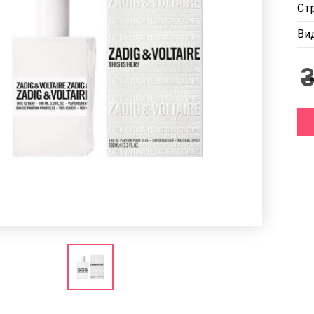
Ст
Ви
3