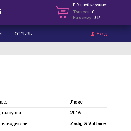
В Вашей корзине:
5
Товаров:
0
На сумму:
0 ₽
Вход
И
ОТЗЫВЫ
сс:
Люкс
д выпуска:
2016
оизводитель:
Zadig & Voltaire