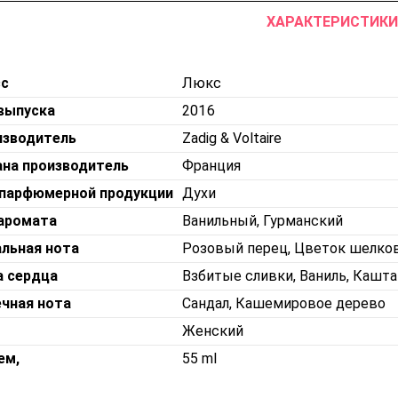
ХАРАКТЕРИСТИКИ
сс
Люкс
выпуска
2016
изводитель
Zadig & Voltaire
ана производитель
Франция
 парфюмерной продукции
Духи
 аромата
Ванильный, Гурманский
льная нота
Розовый перец, Цветок шелко
а сердца
Взбитые сливки, Ваниль, Кашта
чная нота
Сандал, Кашемировое дерево
Женский
ем,
55 ml