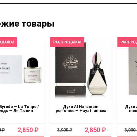
ожие товары
ОДАЖА!
РАСПРОДАЖА!
РАСПРО
Byredo — La Tulipe /
Духи Al Haramain
Духи 
редо — Ля Тюлип
perfumes — Hayati unisex
men
2,850 ₽
2,850 ₽
0 ₽
3,900 ₽
3,900