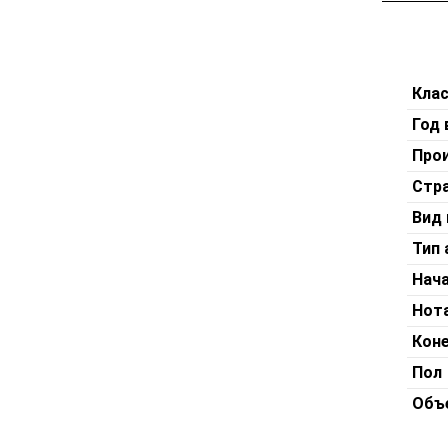
Размер 5
Кла
Год 
Про
Стр
Вид
Тип
Нача
Нот
Коне
Пол
Объ