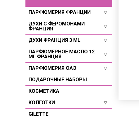
ПАРФЮМЕРИЯ ФРАНЦИИ
ДУХИ С ФЕРОМОНАМИ
Для женщин
ФРАНЦИЯ
Для мужчин
ДУХИ ФРАНЦИЯ 3 ML
Селективы
Селективы
Для женщин
ПАРФЮМЕРНОЕ МАСЛО 12
Для женщин
ML ФРАНЦИЯ
Для мужчин
Для мужчин
ПАРФЮМЕРИЯ ОАЭ
Для женщин
Селективы
Для мужчин
ПОДАРОЧНЫЕ НАБОРЫ
Для женщин
Селективы
Для мужчин
КОСМЕТИКА
Селективы
КОЛГОТКИ
GILETTE
Размер 2
Размер 3
Размер 4