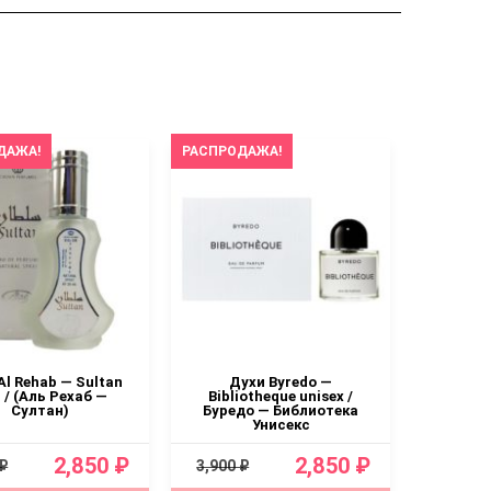
ДАЖА!
РАСПРОДАЖА!
РАСПРОД
Al Rehab — Sultan
Духи Byredo —
Духи Byr
 / (Аль Рехаб —
Bibliotheque unisex /
Султан)
Буредо — Библиотека
Унисекс
2,850 ₽
2,850 ₽
 ₽
3,900 ₽
3,900 ₽