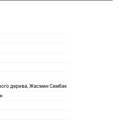
вого дерева, Жасмин Самбак
н