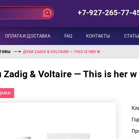
+7-927-265-77-4
ОПЛАТА И ДОСТАВКА
FAQ
КОНТАКТЫ
СТАТЬ
КТИВЫ
ДУХИ ZADIG & VOLTAIRE — THIS IS HER W
 Zadig & Voltaire — This is her w
ДАЖА!
Кла
Го
Пр