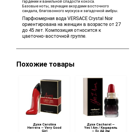
гардении и ванильной сладости кокоса.
Базовые ноты, звучащие акордами восточного
сандала, благовонного мускуса и загадочной амбры.
Парфюмерная вода VERSACE Crystal Noir
ориентирована на женщин в возрасте от 27
до 45 лет. Композиция относится к
цветочно-восточной группе.
Похожие товары
Духи Carolina
Духи Cacharel —
IP
Herrera — Very Good
Yes I Am / Кашарель
e
Girl
— Ес Ай Эм