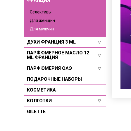
ФРАНЦИЯ
Селективы
Для мужчин
Селективы
Селективы
Для женщин
Для мужчин
ДУХИ ФРАНЦИЯ 3 ML
ПАРФЮМЕРНОЕ МАСЛО 12
Для женщин
ML ФРАНЦИЯ
Для мужчин
ПАРФЮМЕРИЯ ОАЭ
Для женщин
Селективы
Для мужчин
ПОДАРОЧНЫЕ НАБОРЫ
Для женщин
Селективы
Для мужчин
КОСМЕТИКА
Селективы
КОЛГОТКИ
GILETTE
Размер 2
Размер 3
Размер 4