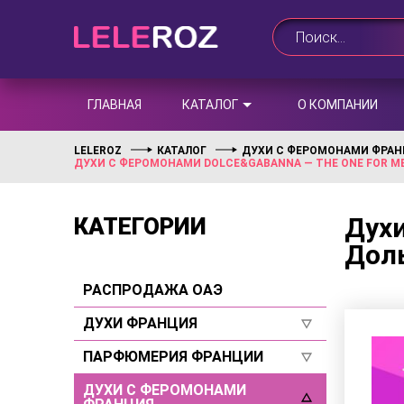
ГЛАВНАЯ
КАТАЛОГ
О КОМПАНИИ
LELEROZ
КАТАЛОГ
ДУХИ С ФЕРОМОНАМИ ФРА
ДУХИ С ФЕРОМОНАМИ DOLCE&GABANNA — THE ONE FOR ME
Духи
КАТЕГОРИИ
Доль
РАСПРОДАЖА ОАЭ
ДУХИ ФРАНЦИЯ
ПАРФЮМЕРИЯ ФРАНЦИИ
Для женщин
Для мужчин
ДУХИ С ФЕРОМОНАМИ
Для женщин