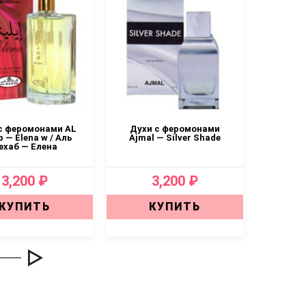
с феромонами AL
Духи с феромонами
Товар 3
 — Elena w / Аль
Ajmal — Silver Shade
ехаб — Елена
3,200 ₽
3,200 ₽
КУПИТЬ
КУПИТЬ