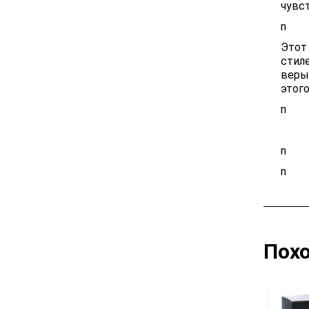
чувс
n
Этот
стиле
веры
этого
n
n
n
Пох