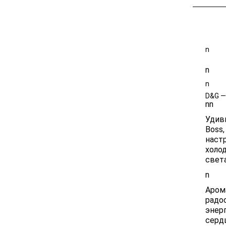
Размер 5
n
n
n
D&G —
n
n
Удиви
Boss
наст
холо
свет
n
Аром
радо
энер
серд