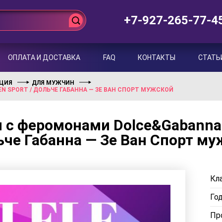
+7-927-265-77-4
ОПЛАТА И ДОСТАВКА
FAQ
КОНТАКТЫ
СТАТЬ
НЦИЯ
ДЛЯ МУЖЧИН
N SPORT / ДОЛЬЧЕ ГАБАННА — ЗЕ ВАН СПОРТ МУЖСКОЙ
 с феромонами Dolce&Gabanna —
че Габанна — Зе Ван Спорт му
Кла
Го
Пр