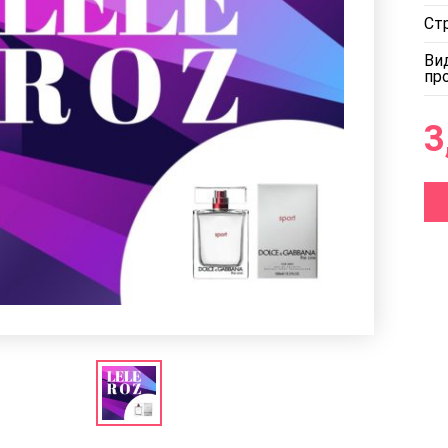
Ст
Ви
пр
3