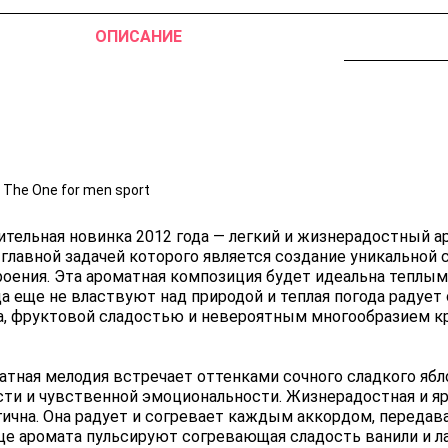
ОПИСАНИЕ
 The One for men sport
тельная новинка 2012 года — легкий и жизнерадостный аро
, главной задачей которого является создание уникально
роения. Эта ароматная композиция будет идеальна теплым
да еще не властвуют над природой и теплая погода радуе
а, фруктовой сладостью и невероятным многообразием кр
атная мелодия встречает оттенками сочного сладкого ябл
сти и чувственной эмоциональности. Жизнерадостная и 
гична. Она радует и согревает каждым аккордом, передава
це аромата пульсируют согревающая сладость ванили и л