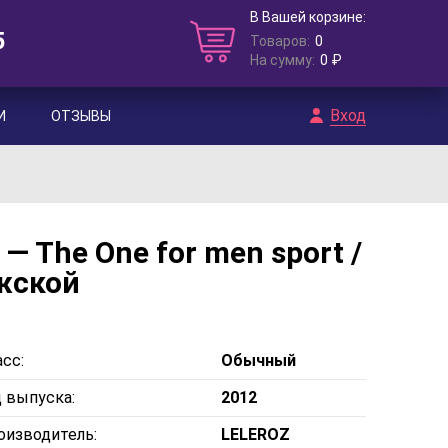
В Вашей корзине:
5
Товаров:
0
На сумму:
0 ₽
Вход
И
ОТЗЫВЫ
 The One for men sport /
жской
сс:
Обычный
д выпуска:
2012
оизводитель:
LELEROZ