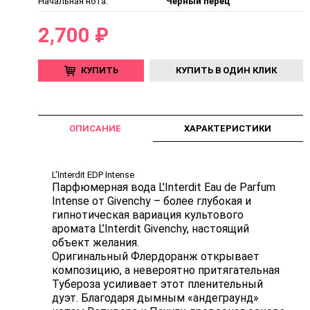
Начальная нота:
Черный перец
2,700 ₽
КУПИТЬ
КУПИТЬ В ОДИН КЛИК
ОПИСАНИЕ
ХАРАКТЕРИСТИКИ
L'Interdit EDP Intense
Парфюмерная вода L'Interdit Eau de Parfum
Intense от Givenchy – более глубокая и
гипнотическая вариация культового
аромата L’Interdit Givenchy, настоящий
объект желания.
Оригинальный Флердоранж открывает
композицию, а невероятно притягательная
Тубероза усиливает этот пленительный
дуэт. Благодаря дымным «андеграунд»