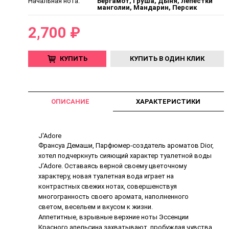
Начальная нота:
Бергамот, Груша, Дыня, Лепестки
манголии, Мандарин, Персик
2,700 ₽
КУПИТЬ
КУПИТЬ В ОДИН КЛИК
ОПИСАНИЕ
ХАРАКТЕРИСТИКИ
J'Adore
Франсуа Демаши, Парфюмер-создатель ароматов Dior,
хотел подчеркнуть сияющий характер туалетной воды
J’Adore. Оставаясь верной своему цветочному
характеру, новая туалетная вода играет на
контрастных свежих нотах, совершенствуя
многогранность своего аромата, наполненного
светом, весельем и вкусом к жизни.
Аппетитные, взрывные верхние ноты Эссенции
Красного апельсина захватывают, пробуждая чувства.