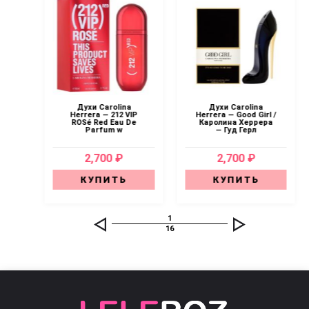
—
Духи Carolina
Духи Carolina
Herrera — 212 VIP
Herrera — Good Girl /
Ди
ROSé Red Eau De
Каролина Херрера
Parfum w
— Гуд Герл
2,700 ₽
2,700 ₽
КУПИТЬ
КУПИТЬ
1
16