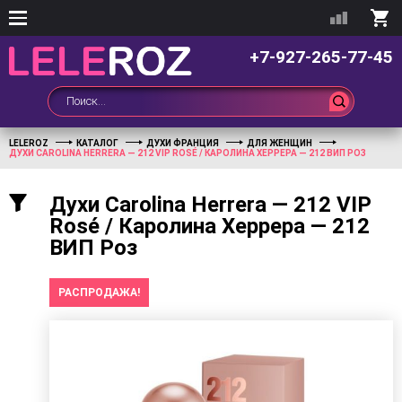
+7-927-265-77-45
LELEROZ
КАТАЛОГ
ДУХИ ФРАНЦИЯ
ДЛЯ ЖЕНЩИН
ДУХИ CAROLINA HERRERA — 212 VIP ROSÉ / КАРОЛИНА ХЕРРЕРА — 212 ВИП РОЗ
Духи Carolina Herrera — 212 VIP
Rosé / Каролина Херрера — 212
ВИП Роз
РАСПРОДАЖА!