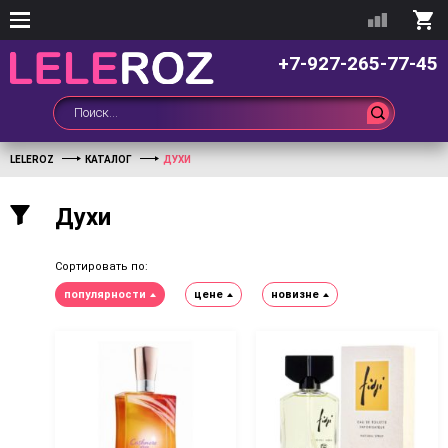
+7-927-265-77-45
LELEROZ
КАТАЛОГ
ДУХИ
Духи
Сортировать по:
популярности
цене
новизне