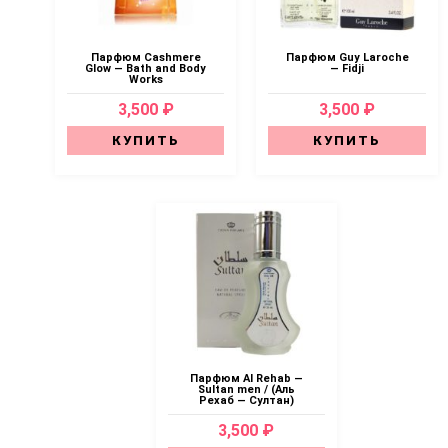
Парфюм Cashmere
Парфюм Guy Laroche
Glow — Bath and Body
— Fidji
Works
3,500 ₽
3,500 ₽
КУПИТЬ
КУПИТЬ
Парфюм Al Rehab —
Sultan men / (Аль
Рехаб — Султан)
3,500 ₽