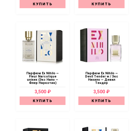
КУПИТЬ
КУПИТЬ
Парфюм Ex Nihilo —
Парфюм Ex Nihilo —
Fleur Narcotique
Devil Tender w / Экс
unisex (Экс Нило —
Нихило — Девил
Флер Наркотик)
Тендер
3,500 ₽
3,500 ₽
КУПИТЬ
КУПИТЬ