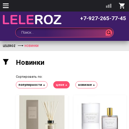
+7-927-265-77-45
LELEROZ
НОВИНКИ
Новинки
Сортировать по:
популярности
цене
новизне