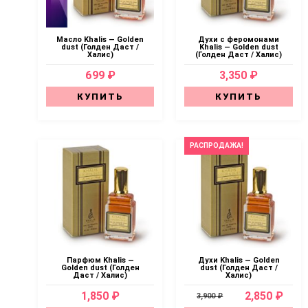
Масло Khalis — Golden
Духи с феромонами
dust (Голден Даст /
Khalis — Golden dust
Халис)
(Голден Даст / Халис)
699 ₽
3,350 ₽
КУПИТЬ
КУПИТЬ
РАСПРОДАЖА!
Парфюм Khalis —
Духи Khalis — Golden
Golden dust (Голден
dust (Голден Даст /
Даст / Халис)
Халис)
1,850 ₽
2,850 ₽
3,900 ₽