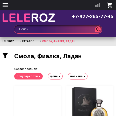
+7-927-265-77-45
LELEROZ
КАТАЛОГ
СМОЛА, ФИАЛКА, ЛАДАН
Смола, Фиалка, Ладан
Сортировать по:
популярности
цене
новизне