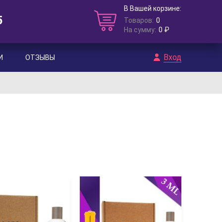
В Вашей корзине:
5
Товаров:
0
На сумму:
0 ₽
Вход
И
ОТЗЫВЫ