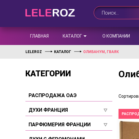
ГЛАВНАЯ
КАТАЛОГ
О КОМПАНИИ
LELEROZ
КАТАЛОГ
ОЛИБАНУМ, ГВАЯК
Олиб
КАТЕГОРИИ
РАСПРОДАЖА ОАЭ
Сортирова
ДУХИ ФРАНЦИЯ
РАСПРО
Для женщин
ПАРФЮМЕРИЯ ФРАНЦИИ
Для мужчин
Для женщин