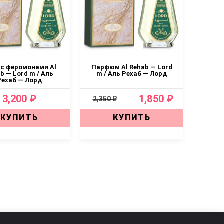
 с феромонами Al
Парфюм Al Rehab — Lord
b — Lord m / Аль
m / Аль Рехаб — Лорд
Рехаб — Лорд
3,200 ₽
1,850 ₽
2,350 ₽
КУПИТЬ
КУПИТЬ