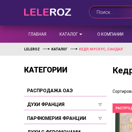
ГЛАВНАЯ
КАТАЛОГ
О КОМПАНИИ
LELEROZ
КАТАЛОГ
КЕДР, МУСКУС, САНДАЛ
Кедр
КАТЕГОРИИ
РАСПРОДАЖА ОАЭ
Сортирова
ДУХИ ФРАНЦИЯ
РАСПРО
Для женщин
ПАРФЮМЕРИЯ ФРАНЦИИ
Для мужчин
Для женщин