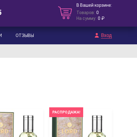
В Вашей корзине:
5
Товаров:
0
На сумму:
0 ₽
Вход
И
ОТЗЫВЫ
РАСПРОДАЖА!