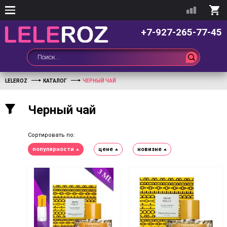
+7-927-265-77-45
LELEROZ
КАТАЛОГ
ЧЕРНЫЙ ЧАЙ
Черный чай
Сортировать по:
популярности
цене
новизне