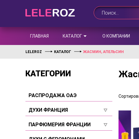
ГЛАВНАЯ
КАТАЛОГ
О КОМПАНИИ
LELEROZ
КАТАЛОГ
ЖАСМИН, АПЕЛЬСИН
Жас
КАТЕГОРИИ
РАСПРОДАЖА ОАЭ
Сортирова
ДУХИ ФРАНЦИЯ
Для женщин
ПАРФЮМЕРИЯ ФРАНЦИИ
Для мужчин
Для женщин