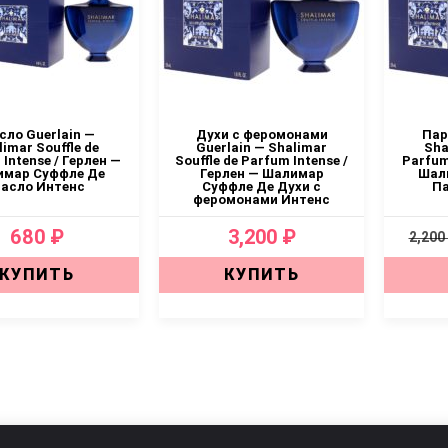
сло Guerlain —
Духи с феромонами
Пар
limar Souffle de
Guerlain — Shalimar
Sha
Intense / Герлен —
Souffle de Parfum Intense /
Parfum
имар Суффле Де
Герлен — Шалимар
Шал
асло Интенс
Суффле Де Духи с
П
феромонами Интенс
680 ₽
3,200 ₽
2,200
КУПИТЬ
КУПИТЬ