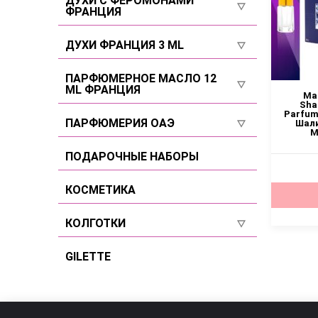
ДУХИ С ФЕРОМОНАМИ
ФРАНЦИЯ
Селективы
Для мужчин
Селективы
ДУХИ ФРАНЦИЯ 3 ML
Селективы
Для женщин
Для женщин
ПАРФЮМЕРНОЕ МАСЛО 12
ML ФРАНЦИЯ
Для мужчин
Ма
Для мужчин
Sha
Parfum 
Для женщин
ПАРФЮМЕРИЯ ОАЭ
Селективы
Шал
М
Для мужчин
Для женщин
ПОДАРОЧНЫЕ НАБОРЫ
Селективы
Для мужчин
КОСМЕТИКА
Селективы
КОЛГОТКИ
Размер 2
GILETTE
Размер 3
Размер 4