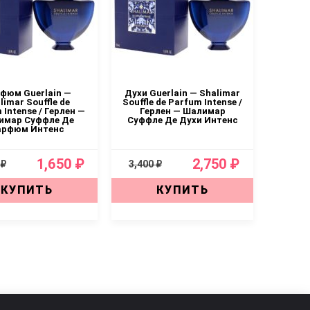
фюм Guerlain —
Духи Guerlain — Shalimar
limar Souffle de
Souffle de Parfum Intense /
 Intense / Герлен —
Герлен — Шалимар
имар Суффле Де
Суффле Де Духи Интенс
арфюм Интенс
1,650 ₽
2,750 ₽
 ₽
3,400 ₽
КУПИТЬ
КУПИТЬ