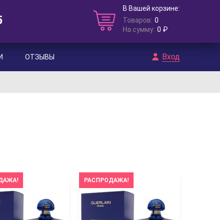
В Вашей корзине:
5
Товаров:
0
На сумму:
0 ₽
Вход
И
ОТЗЫВЫ
ДАЖА!
РАСПРОДАЖА!