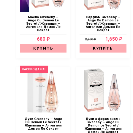
Масло Givenchy —
Парфюм Givenchy —
Ange Ou Demon Le
Ange Ou Demon Le
Secret / Живанши —
Secret / Живанши —
Ангел или Демон Ле
Ангел или Демон Ле
Секрет
Секрет
680 ₽
1,650 ₽
2,200 ₽
КУПИТЬ
КУПИТЬ
РАСПРОДАЖА!
Духи Givenchy — Ange
Духи с феромонами
Ou Demon Le Secret /
Givenchy — Ange Ou
Живанши — Ангел или
Demon Le Secret /
Демон Ле Секрет
Живанши — Ангел или
Демон Ле Секрет