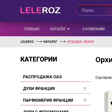
ГЛАВНАЯ
КАТАЛОГ
О КОМПАНИИ
LELEROZ
КАТАЛОГ
ОРХИДЕЯ, ЛИЛИЯ
Орхи
КАТЕГОРИИ
РАСПРОДАЖА ОАЭ
Сортирова
ДУХИ ФРАНЦИЯ
Для женщин
ПАРФЮМЕРИЯ ФРАНЦИИ
Для мужчин
Для женщин