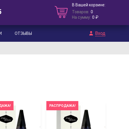
В Вашей корзине:
5
Товаров:
0
На сумму:
0 ₽
Вход
И
ОТЗЫВЫ
ДАЖА!
РАСПРОДАЖА!