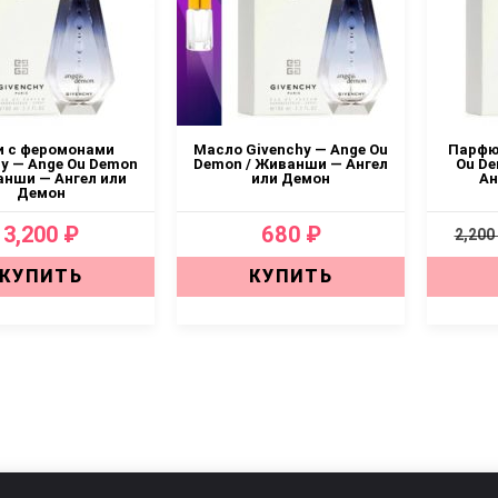
и с феромонами
Масло Givenchy — Ange Ou
Парфю
hy — Ange Ou Demon
Demon / Живанши — Ангел
Ou De
анши — Ангел или
или Демон
Ан
Демон
3,200 ₽
680 ₽
2,200
КУПИТЬ
КУПИТЬ