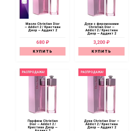
Масло Christian Dior
Духи с феромонами
— Addict 2 / Кристиан
Christian Dior —
Диор — Аддикт 2
Addict 2 / Кристиан
Диор — Аддикт 2
680 ₽
3,200 ₽
КУПИТЬ
КУПИТЬ
РАСПРОДАЖА!
РАСПРОДАЖА!
Парфюм Christian
Духи Christian Dior —
Dior — Addict 2 /
Addict 2 / Кристиан
Кристиан Диор —
Диор — Аддикт 2
Аддикт 2