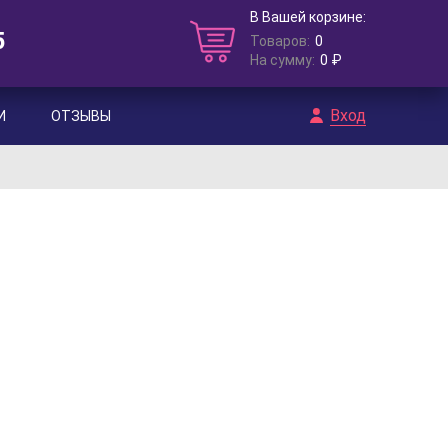
В Вашей корзине:
5
Товаров:
0
На сумму:
0 ₽
Вход
И
ОТЗЫВЫ