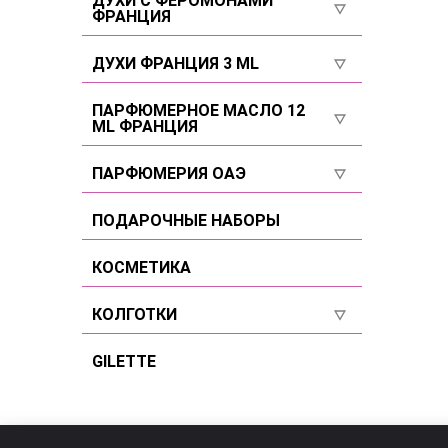
ДУХИ С ФЕРОМОНАМИ
ФРАНЦИЯ
Селективы
Для мужчин
Селективы
ДУХИ ФРАНЦИЯ 3 ML
Селективы
Для женщин
Для женщин
ПАРФЮМЕРНОЕ МАСЛО 12
ML ФРАНЦИЯ
Для мужчин
Для мужчин
Для женщин
ПАРФЮМЕРИЯ ОАЭ
Селективы
Для мужчин
Для женщин
ПОДАРОЧНЫЕ НАБОРЫ
Селективы
Для мужчин
КОСМЕТИКА
Селективы
КОЛГОТКИ
Размер 2
GILETTE
Размер 3
Размер 4