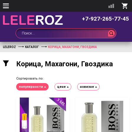
+7-927-265-77-45
LELEROZ
КАТАЛОГ
КОРИЦА, МАХАГОНИ, ГВОЗДИКА
Корица, Махагони, Гвоздика
Сортировать по:
популярности
цене
новизне