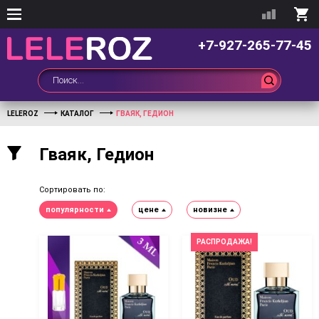
+7-927-265-77-45
LELEROZ
КАТАЛОГ
ГВАЯК, ГЕДИОН
Гваяк, Гедион
Сортировать по:
популярности
цене
новизне
РАСПРОДАЖА!