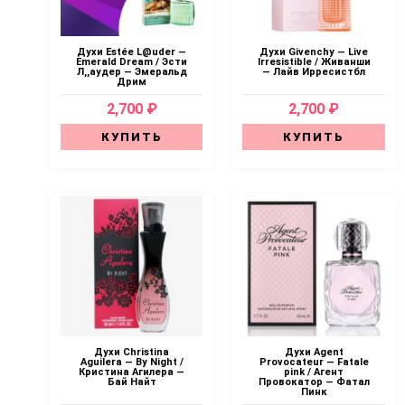
Духи Estée L@uder —
Духи Givenchy — Live
Emerald Dream / Эсти
Irresistible / Живанши
Л,,aудер — Эмеральд
— Лайв Ирресистбл
Дрим
2,700 ₽
2,700 ₽
КУПИТЬ
КУПИТЬ
Духи Christina
Духи Agent
Aguilera — By Night /
Provocateur — Fatale
Кристина Агилера —
pink / Агент
Бай Найт
Провокатор — Фатал
Пинк