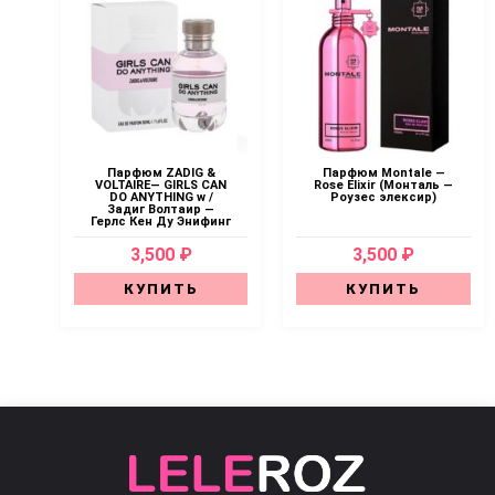
Парфюм ZADIG &
Парфюм Montale —
VOLTAIRE— GIRLS CAN
Rose Elixir (Монталь —
DO ANYTHING w /
Роузес элексир)
Задиг Волтаир —
Герлс Кен Ду Энифинг
3,500 ₽
3,500 ₽
КУПИТЬ
КУПИТЬ