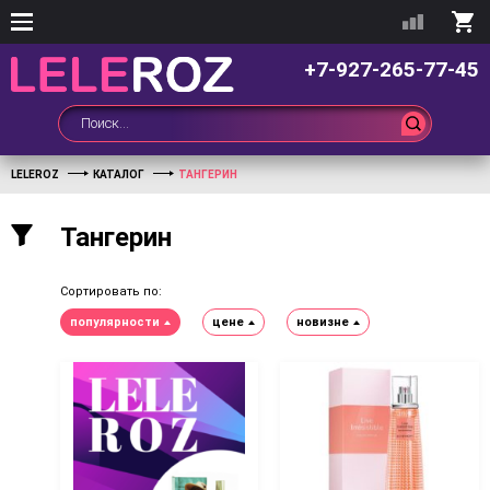
+7-927-265-77-45
LELEROZ
КАТАЛОГ
ТАНГЕРИН
Тангерин
Сортировать по:
популярности
цене
новизне