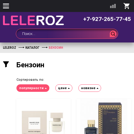
+7-927-265-77-45
LELEROZ
КАТАЛОГ
БЕНЗОИН
Бензоин
Сортировать по:
популярности
цене
новизне