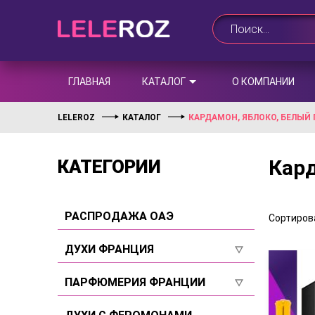
ГЛАВНАЯ
КАТАЛОГ
О КОМПАНИИ
LELEROZ
КАТАЛОГ
КАРДАМОН, ЯБЛОКО, БЕЛЫЙ 
Кард
КАТЕГОРИИ
РАСПРОДАЖА ОАЭ
Сортирова
ДУХИ ФРАНЦИЯ
Для женщин
ПАРФЮМЕРИЯ ФРАНЦИИ
Для мужчин
Для женщин