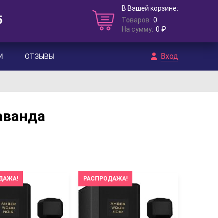
В Вашей корзине:
5
Товаров:
0
На сумму:
0 ₽
Вход
И
ОТЗЫВЫ
аванда
ДАЖА!
РАСПРОДАЖА!