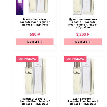
Масло Lacoste —
Духи с феромонами
Lacoste Pour Femme /
Lacoste — Lacoste
Лакост — Пур Фем
Pour Femme / Лакост
— Пур Фем
680 ₽
3,200 ₽
КУПИТЬ
КУПИТЬ
РАСПРОДАЖА!
РАСПРОДАЖА!
Парфюм Lacoste —
Духи Lacoste —
Lacoste Pour Femme /
Lacoste Pour Femme /
Лакост — Пур Фем
Лакост — Пур Фем