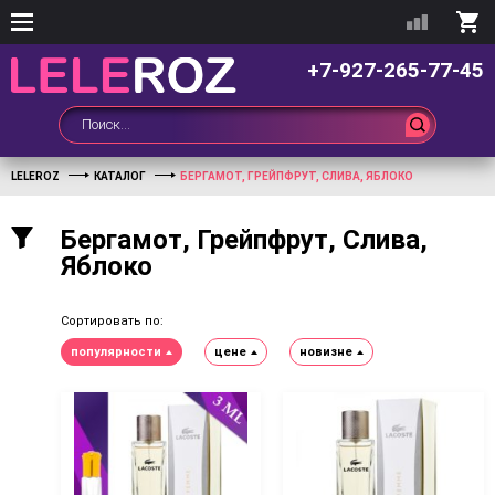
+7-927-265-77-45
LELEROZ
КАТАЛОГ
БЕРГАМОТ, ГРЕЙПФРУТ, СЛИВА, ЯБЛОКО
Бергамот, Грейпфрут, Слива,
Яблоко
Сортировать по:
популярности
цене
новизне