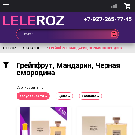
+7-927-265-77-45
LELEROZ
КАТАЛОГ
ГРЕЙПФРУТ, МАНДАРИН, ЧЕРНАЯ СМОРОДИНА
Грейпфрут, Мандарин, Черная
смородина
Сортировать по:
популярности
цене
новизне