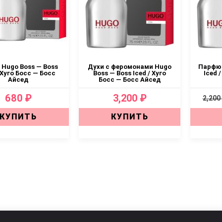
Hugo Boss — Boss
Духи с феромонами Hugo
Парфюм
/ Хуго Босс — Босс
Boss — Boss Iced / Хуго
Iced 
Айсед
Босс — Босс Айсед
680 ₽
3,200 ₽
2,200
КУПИТЬ
КУПИТЬ