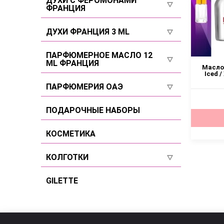
ДУХИ С ФЕРОМОНАМИ
ФРАНЦИЯ
Селективы
Для мужчин
Селективы
ДУХИ ФРАНЦИЯ 3 ML
Селективы
Для женщин
Для женщин
ПАРФЮМЕРНОЕ МАСЛО 12
ML ФРАНЦИЯ
Для мужчин
Масло 
Для мужчин
Iced 
Для женщин
ПАРФЮМЕРИЯ ОАЭ
Селективы
Для мужчин
Для женщин
ПОДАРОЧНЫЕ НАБОРЫ
Селективы
Для мужчин
КОСМЕТИКА
Селективы
КОЛГОТКИ
Размер 2
GILETTE
Размер 3
Размер 4