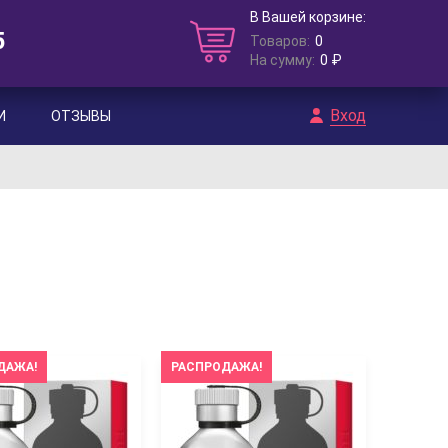
В Вашей корзине:
5
Товаров:
0
На сумму:
0 ₽
Вход
И
ОТЗЫВЫ
ДАЖА!
РАСПРОДАЖА!