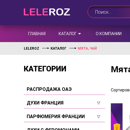
ГЛАВНАЯ
КАТАЛОГ
О КОМПАНИИ
LELEROZ
КАТАЛОГ
МЯТА, ЧАЙ
Мята
КАТЕГОРИИ
РАСПРОДАЖА ОАЭ
Сортирова
ДУХИ ФРАНЦИЯ
Для женщин
ПАРФЮМЕРИЯ ФРАНЦИИ
Для мужчин
Для женщин