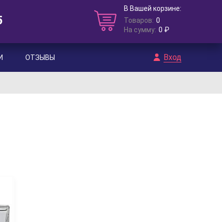
В Вашей корзине:
5
Товаров:
0
На сумму:
0 ₽
Вход
И
ОТЗЫВЫ