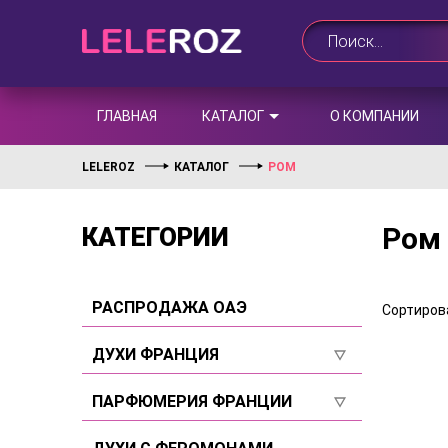
ГЛАВНАЯ
КАТАЛОГ
О КОМПАНИИ
LELEROZ
КАТАЛОГ
РОМ
Ром
КАТЕГОРИИ
РАСПРОДАЖА ОАЭ
Сортирова
ДУХИ ФРАНЦИЯ
Для женщин
ПАРФЮМЕРИЯ ФРАНЦИИ
Для мужчин
Для женщин