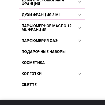
ДУХИ С ФЕРОМОНАМИ
ФРАНЦИЯ
Селективы
Для мужчин
Селективы
ДУХИ ФРАНЦИЯ 3 ML
Селективы
Для женщин
Для женщин
ПАРФЮМЕРНОЕ МАСЛО 12
ML ФРАНЦИЯ
Для мужчин
Для мужчин
Для женщин
ПАРФЮМЕРИЯ ОАЭ
Селективы
Для мужчин
Для женщин
ПОДАРОЧНЫЕ НАБОРЫ
Селективы
Для мужчин
КОСМЕТИКА
Селективы
КОЛГОТКИ
Размер 2
GILETTE
Размер 3
Размер 4