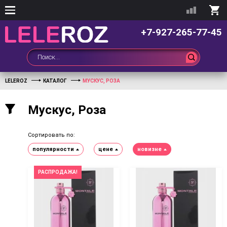
+7-927-265-77-45
LELEROZ
КАТАЛОГ
МУСКУС, РОЗА
Мускус, Роза
Сортировать по:
популярности
цене
новизне
РАСПРОДАЖА!