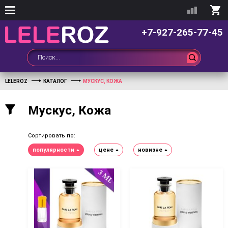
+7-927-265-77-45
LELEROZ
КАТАЛОГ
МУСКУС, КОЖА
Мускус, Кожа
Сортировать по:
популярности
цене
новизне