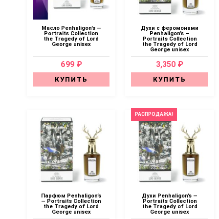
Масло Penhaligon’s —
Духи с феромонами
Portraits Collection
Penhaligon’s —
the Tragedy of Lord
Portraits Collection
George unisex
the Tragedy of Lord
George unisex
699 ₽
3,350 ₽
КУПИТЬ
КУПИТЬ
РАСПРОДАЖА!
Парфюм Penhaligon’s
Духи Penhaligon’s —
— Portraits Collection
Portraits Collection
the Tragedy of Lord
the Tragedy of Lord
George unisex
George unisex