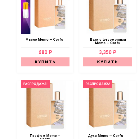
Масло Memo — Corfu
Духи с феромонами
Memo — Corfu
680 ₽
3,350 ₽
КУПИТЬ
КУПИТЬ
РАСПРОДАЖА!
РАСПРОДАЖА!
Парфюм Memo —
Духи Memo — Corfu