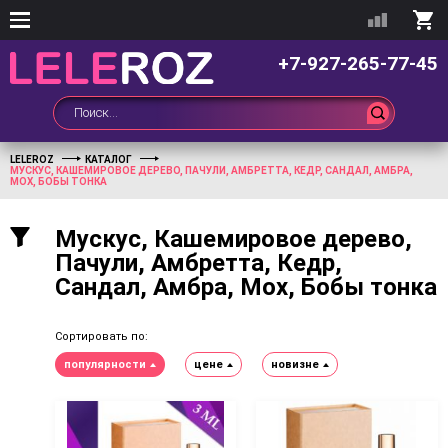
+7-927-265-77-45
LELEROZ
КАТАЛОГ
МУСКУС, КАШЕМИРОВОЕ ДЕРЕВО, ПАЧУЛИ, АМБРЕТТА, КЕДР, САНДАЛ, АМБРА,
МОХ, БОБЫ ТОНКА
Мускус, Кашемировое дерево,
Пачули, Амбретта, Кедр,
Сандал, Амбра, Мох, Бобы тонка
Сортировать по:
популярности
цене
новизне