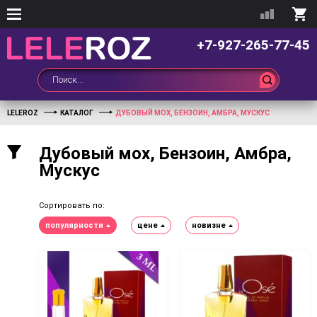
+7-927-265-77-45
LELEROZ
КАТАЛОГ
ДУБОВЫЙ МОХ, БЕНЗОИН, АМБРА, МУСКУС
Дубовый мох, Бензоин, Амбра,
Мускус
Сортировать по:
популярности
цене
новизне