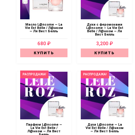
Масло L@ncome — La
Духи с феромонами
Vie Est Belle / Л@нком
L@ncome — La Vie Est
— Ля Вист Белль
Belle / Л@нком — Ля
Вист Белль
680 ₽
3,200 ₽
КУПИТЬ
КУПИТЬ
РАСПРОДАЖА!
РАСПРОДАЖА!
Парфюм L@ncome —
Духи L@ncome — La
La Vie Est Belle /
Vie Est Belle / Л@нком
Л@нком — Ля Вист
— Ля Вист Белль
Белль