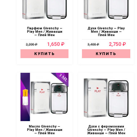
Парфюм Givenchy —
Духи Givenchy — Play
Play Men / Живанши
Men / Живанши —
— Плей Мен
Плей Мен
1,650 ₽
2,750 ₽
2,200 ₽
3,400 ₽
КУПИТЬ
КУПИТЬ
Масло Givenchy —
Духи с феромонами
Play Men / Живанши
Givenchy — Play Men /
— Плей Мен
Живанши — Плей Мен