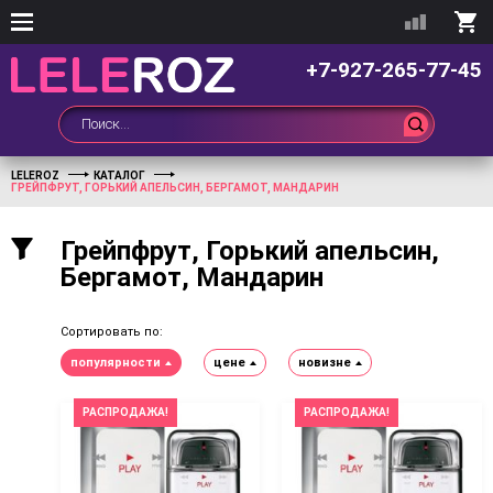
+7-927-265-77-45
LELEROZ
КАТАЛОГ
ГРЕЙПФРУТ, ГОРЬКИЙ АПЕЛЬСИН, БЕРГАМОТ, МАНДАРИН
Грейпфрут, Горький апельсин,
Бергамот, Мандарин
Сортировать по:
популярности
цене
новизне
РАСПРОДАЖА!
РАСПРОДАЖА!